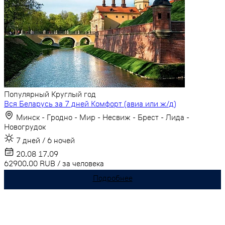
Популярный
Круглый год
Вся Беларусь за 7 дней Комфорт (авиа или ж/д)
Минск - Гродно - Мир - Несвиж - Брест - Лида -
Новогрудок
7 дней / 6 ночей
20.08
17.09
62900.00
RUB
/
за человека
Подробнее